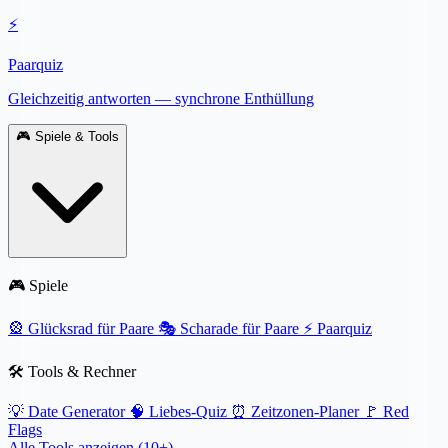
⚡
Paarquiz
Gleichzeitig antworten — synchrone Enthüllung
🎮
Spiele & Tools
🎮 Spiele
🎡
Glücksrad für Paare
🎭
Scharade für Paare
⚡
Paarquiz
🛠️ Tools & Rechner
💡
Date Generator
🧠
Liebes-Quiz
⏰
Zeitzonen-Planer
🚩
Red
Flags
Alle Tools anzeigen (10+) →