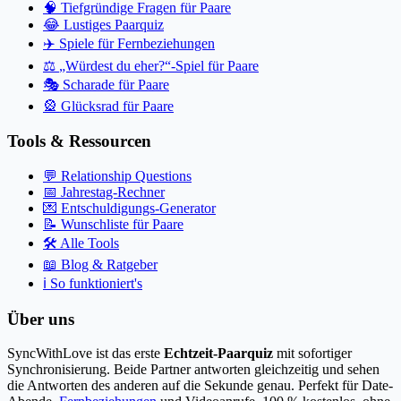
🧠
Tiefgründige Fragen für Paare
😂
Lustiges Paarquiz
✈️
Spiele für Fernbeziehungen
⚖️
„Würdest du eher?“-Spiel für Paare
🎭
Scharade für Paare
🎡
Glücksrad für Paare
Tools & Ressourcen
💬
Relationship Questions
📅
Jahrestag-Rechner
💌
Entschuldigungs-Generator
📝
Wunschliste für Paare
🛠️
Alle Tools
📖
Blog & Ratgeber
ℹ️
So funktioniert's
Über uns
SyncWithLove ist das erste
Echtzeit-Paarquiz
mit sofortiger
Synchronisierung. Beide Partner antworten gleichzeitig und sehen
die Antworten des anderen auf die Sekunde genau. Perfekt für Date-