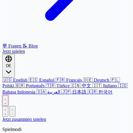
💬
Fragen
📝
Blog
Jetzt spielen
DE
🇺🇸
English
🇪🇸
Español
🇫🇷
Français
🇩🇪
Deutsch
🇵🇱
Polski
🇧🇷
Português
🇹🇷
Türkçe
🇨🇳
中文
🇮🇹
Italiano
🇮🇩
Bahasa Indonesia
🇸🇦
العربية
🇯🇵
日本語
🇰🇷
한국어
Jetzt zusammen spielen
Spielmodi