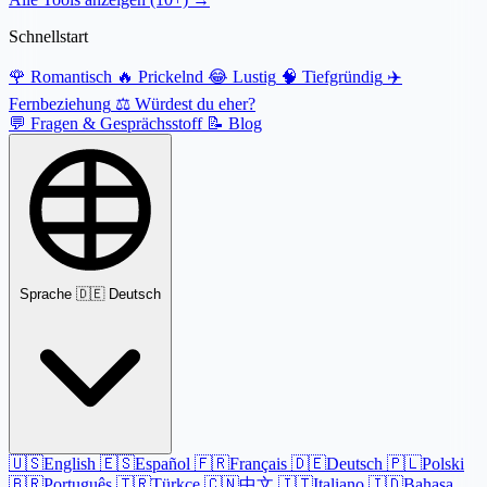
Schnellstart
🌹
Romantisch
🔥
Prickelnd
😂
Lustig
🧠
Tiefgründig
✈️
Fernbeziehung
⚖️
Würdest du eher?
💬
Fragen & Gesprächsstoff
📝
Blog
Sprache
🇩🇪 Deutsch
🇺🇸
English
🇪🇸
Español
🇫🇷
Français
🇩🇪
Deutsch
🇵🇱
Polski
🇧🇷
Português
🇹🇷
Türkçe
🇨🇳
中文
🇮🇹
Italiano
🇮🇩
Bahasa