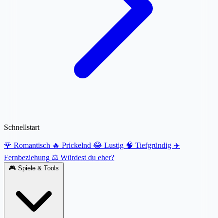
Schnellstart
🌹 Romantisch
🔥 Prickelnd
😂 Lustig
🧠 Tiefgründig
✈️
Fernbeziehung
⚖️ Würdest du eher?
🎮
Spiele & Tools