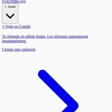
SyncWith
Love
⚡
Jouer
⚡
Quiz en Couple
Tu réponds en même temps. Les réponses apparaissent
instantanément.
Choisir une catégorie