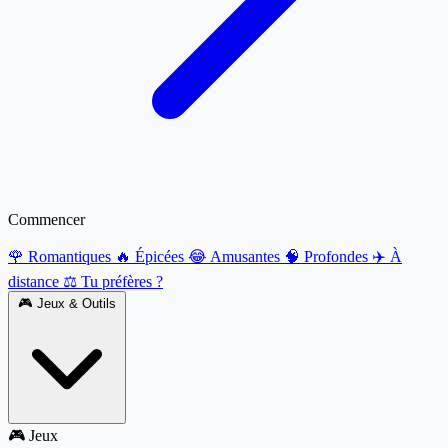
Commencer
🌹 Romantiques
🔥 Épicées
😂 Amusantes
🧠 Profondes
✈️ À
distance
⚖️ Tu préfères ?
🎮
Jeux & Outils
🎮 Jeux