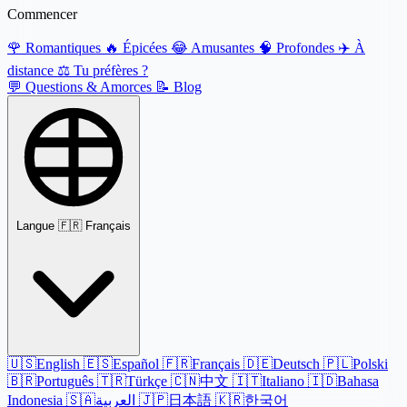
Commencer
🌹
Romantiques
🔥
Épicées
😂
Amusantes
🧠
Profondes
✈️
À
distance
⚖️
Tu préfères ?
💬
Questions & Amorces
📝
Blog
Langue
🇫🇷 Français
🇺🇸
English
🇪🇸
Español
🇫🇷
Français
🇩🇪
Deutsch
🇵🇱
Polski
🇧🇷
Português
🇹🇷
Türkçe
🇨🇳
中文
🇮🇹
Italiano
🇮🇩
Bahasa
Indonesia
🇸🇦
العربية
🇯🇵
日本語
🇰🇷
한국어