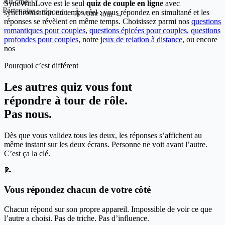
Au ciné
SyncWithLove est le seul
quiz de couple en ligne
avec
Partenaire a répondu · À votre tour →
synchronisation en temps réel : vous répondez en simultané et les
réponses se révèlent en même temps. Choisissez parmi nos
questions
romantiques pour couples
,
questions épicées pour couples
,
questions
profondes pour couples
, notre
jeux de relation à distance
, ou encore
nos
Pourquoi c’est différent
Les autres quiz vous font
répondre à tour de rôle.
Pas nous.
Dès que vous validez tous les deux, les réponses s’affichent au
même instant sur les deux écrans. Personne ne voit avant l’autre.
C’est ça la clé.
📝
Vous répondez chacun de votre côté
Chacun répond sur son propre appareil. Impossible de voir ce que
l’autre a choisi. Pas de triche. Pas d’influence.