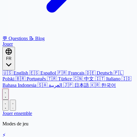
💬
Questions
📝
Blog
Jouer
FR
🇺🇸
English
🇪🇸
Español
🇫🇷
Français
🇩🇪
Deutsch
🇵🇱
Polski
🇧🇷
Português
🇹🇷
Türkçe
🇨🇳
中文
🇮🇹
Italiano
🇮🇩
Bahasa Indonesia
🇸🇦
العربية
🇯🇵
日本語
🇰🇷
한국어
Jouer ensemble
Modes de jeu
⚡