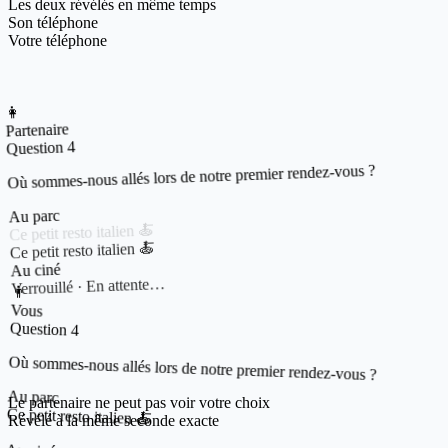
Les deux révélés en même temps
Son téléphone
Votre téléphone
👩
Partenaire
Question 4
Où sommes-nous allés lors de notre premier rendez-vous ?
Au parc
Ce petit resto italien 🍝
Au ciné
Verrouillé · En attente…
👨
Vous
Question 4
Où sommes-nous allés lors de notre premier rendez-vous ?
Au parc
Le partenaire ne peut pas voir votre choix
Ce petit resto italien 🍝
Révélé à la même seconde exacte