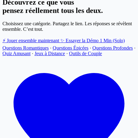
Découvrez ce que vous
pensez réellement tous les deux.
Choisissez une catégorie. Partagez le lien. Les réponses se révèlent
ensemble. C’est tout.
⚡ Jouer ensemble maintenant
✨ Essayer la Démo 1 Min (Solo)
Questions Romantiques
·
Questions Épicées
·
Questions Profondes
·
Quiz Amusant
·
Jeux à Distance
·
Outils de Couple