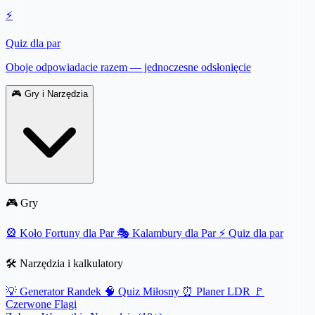
⚡
Quiz dla par
Oboje odpowiadacie razem — jednoczesne odsłonięcie
🎮
Gry i Narzędzia
🎮 Gry
🎡
Koło Fortuny dla Par
🎭
Kalambury dla Par
⚡
Quiz dla par
🛠️ Narzędzia i kalkulatory
💡
Generator Randek
🧠
Quiz Miłosny
⏰
Planer LDR
🚩
Czerwone Flagi