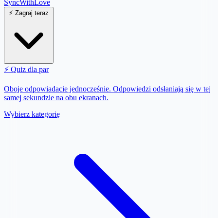
SyncWith
Love
⚡
Zagraj teraz
⚡
Quiz dla par
Oboje odpowiadacie jednocześnie. Odpowiedzi odsłaniają się w tej
samej sekundzie na obu ekranach.
Wybierz kategorię