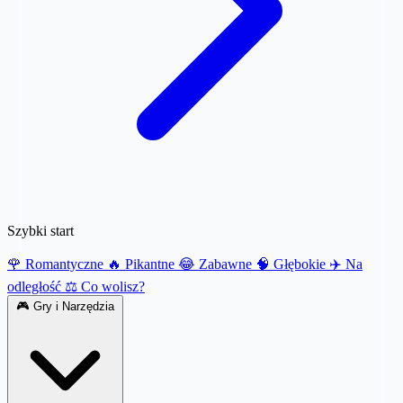
Szybki start
🌹 Romantyczne
🔥 Pikantne
😂 Zabawne
🧠 Głębokie
✈️ Na
odległość
⚖️ Co wolisz?
🎮
Gry i Narzędzia