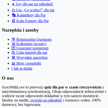
✈️
Gry dla par na odległość
⚖️
Gra „Co wolisz?” dla par
🎭
Kalambury dla Par
🎡
Koło Fortuny dla Par
Narzędzia i zasoby
💬
Relationship Questions
📅
Kalkulator rocznicy
💌
Generator przeprosin
📝
Lista marzeń dla par
🛠️
Wszystkie narzędzia
📖
Blog i poradniki
ℹ️
Jak to działa
O nas
SyncWithLove to pierwszy
quiz dla par w czasie rzeczywistym
z
natychmiastową synchronizacją. Oboje odpowiadacie jednocześnie i
widzicie swoje odpowiedzi dokładnie w tym samym momencie.
Idealny na randki,
związki na odległość
i rozmowy wideo. 100%
darmowy, bez logowania.