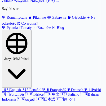
Zobacz Wszystkie Narzędzia (10+) →
Szybki start
🌹
Romantyczne
🔥
Pikantne
😂
Zabawne
🧠
Głębokie
✈️
Na
odległość
⚖️
Co wolisz?
💬
Pytania i Tematy do Rozmów
📝
Blog
Język
🇵🇱 Polski
🇺🇸
English
🇪🇸
Español
🇫🇷
Français
🇩🇪
Deutsch
🇵🇱
Polski
🇧🇷
Português
🇹🇷
Türkçe
🇨🇳
中文
🇮🇹
Italiano
🇮🇩
Bahasa
Indonesia
🇸🇦
العربية
🇯🇵
日本語
🇰🇷
한국어