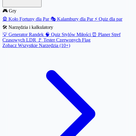
🎮 Gry
🎡
Koło Fortuny dla Par
🎭
Kalambury dla Par
⚡
Quiz dla par
🛠️ Narzędzia i kalkulatory
💡
Generator Randek
🧠
Quiz Stylów Miłości
⏰
Planer Stref
Czasowych LDR
🚩
Tester Czerwonych Flag
Zobacz Wszystkie Narzędzia (10+)