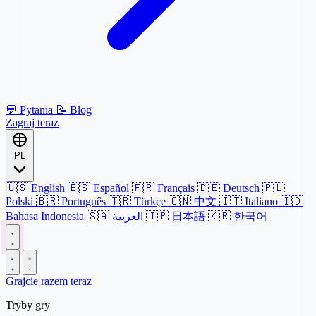
💬
Pytania
📝
Blog
Zagraj teraz
PL
🇺🇸
English
🇪🇸
Español
🇫🇷
Français
🇩🇪
Deutsch
🇵🇱
Polski
🇧🇷
Português
🇹🇷
Türkçe
🇨🇳
中文
🇮🇹
Italiano
🇮🇩
Bahasa Indonesia
🇸🇦
العربية
🇯🇵
日本語
🇰🇷
한국어
Grajcie razem teraz
Tryby gry