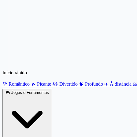
Início rápido
🌹 Romântico
🔥 Picante
😂 Divertido
🧠 Profundo
✈️ À distância
⚖️
🎮
Jogos e Ferramentas