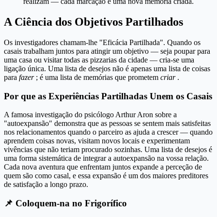
realizam — cada marcação é uma nova memória criada.
A Ciência dos Objetivos Partilhados
Os investigadores chamam-lhe "Eficácia Partilhada". Quando os
casais trabalham juntos para atingir um objetivo — seja poupar para
uma casa ou visitar todas as pizzarias da cidade — cria-se uma
ligação única. Uma lista de desejos não é apenas uma lista de coisas
para
fazer
; é uma lista de memórias que prometem
criar
.
Por que as Experiências Partilhadas Unem os Casais
A famosa investigação do psicólogo Arthur Aron sobre a
"autoexpansão" demonstra que as pessoas se sentem mais satisfeitas
nos relacionamentos quando o parceiro as ajuda a crescer — quando
aprendem coisas novas, visitam novos locais e experimentam
vivências que não teriam procurado sozinhas. Uma lista de desejos é
uma forma sistemática de integrar a autoexpansão na vossa relação.
Cada nova aventura que enfrentam juntos expande a perceção de
quem são como casal, e essa expansão é um dos maiores preditores
de satisfação a longo prazo.
📌 Coloquem-na no Frigorífico