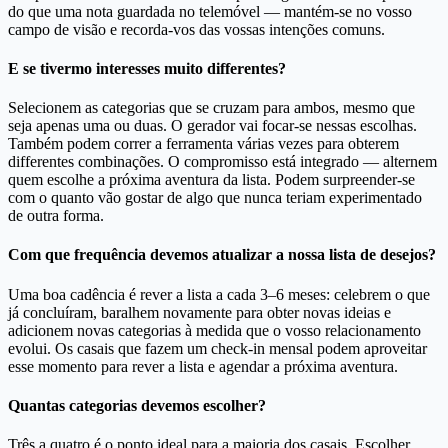
do que uma nota guardada no telemóvel — mantém-se no vosso
campo de visão e recorda-vos das vossas intenções comuns.
E se tivermo interesses muito differentes?
Selecionem as categorias que se cruzam para ambos, mesmo que
seja apenas uma ou duas. O gerador vai focar-se nessas escolhas.
Também podem correr a ferramenta várias vezes para obterem
differentes combinações. O compromisso está integrado — alternem
quem escolhe a próxima aventura da lista. Podem surpreender-se
com o quanto vão gostar de algo que nunca teriam experimentado
de outra forma.
Com que frequência devemos atualizar a nossa lista de desejos?
Uma boa cadência é rever a lista a cada 3–6 meses: celebrem o que
já concluíram, baralhem novamente para obter novas ideias e
adicionem novas categorias à medida que o vosso relacionamento
evolui. Os casais que fazem um check-in mensal podem aproveitar
esse momento para rever a lista e agendar a próxima aventura.
Quantas categorias devemos escolher?
Três a quatro é o ponto ideal para a maioria dos casais. Escolher