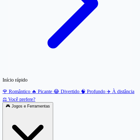
Início rápido
🌹 Romântico
🔥 Picante
😂 Divertido
🧠 Profundo
✈️ À distância
⚖️ Você prefere?
🎮
Jogos e Ferramentas