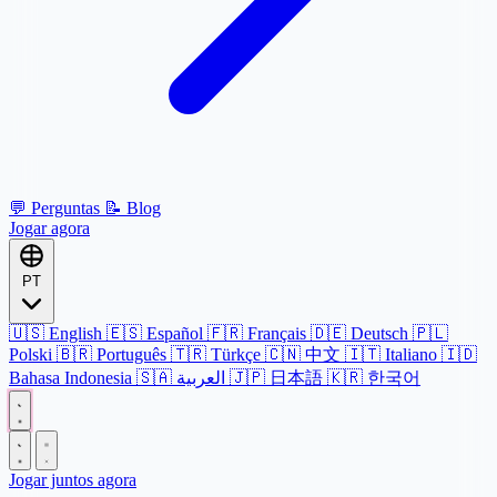
💬
Perguntas
📝
Blog
Jogar agora
PT
🇺🇸
English
🇪🇸
Español
🇫🇷
Français
🇩🇪
Deutsch
🇵🇱
Polski
🇧🇷
Português
🇹🇷
Türkçe
🇨🇳
中文
🇮🇹
Italiano
🇮🇩
Bahasa Indonesia
🇸🇦
العربية
🇯🇵
日本語
🇰🇷
한국어
Jogar juntos agora