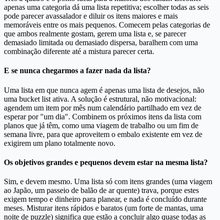
apenas uma categoria dá uma lista repetitiva; escolher todas as seis
pode parecer avassalador e diluir os itens maiores e mais
memoráveis entre os mais pequenos. Comecem pelas categorias de
que ambos realmente gostam, gerem uma lista e, se parecer
demasiado limitada ou demasiado dispersa, baralhem com uma
combinação diferente até a mistura parecer certa.
E se nunca chegarmos a fazer nada da lista?
Uma lista em que nunca agem é apenas uma lista de desejos, não
uma bucket list ativa. A solução é estrutural, não motivacional:
agendem um item por mês num calendário partilhado em vez de
esperar por "um dia". Combinem os próximos itens da lista com
planos que já têm, como uma viagem de trabalho ou um fim de
semana livre, para que aproveitem o embalo existente em vez de
exigirem um plano totalmente novo.
Os objetivos grandes e pequenos devem estar na mesma lista?
Sim, e devem mesmo. Uma lista só com itens grandes (uma viagem
ao Japão, um passeio de balão de ar quente) trava, porque estes
exigem tempo e dinheiro para planear, e nada é concluído durante
meses. Misturar itens rápidos e baratos (um forte de mantas, uma
noite de puzzle) significa que estão a concluir algo quase todas as