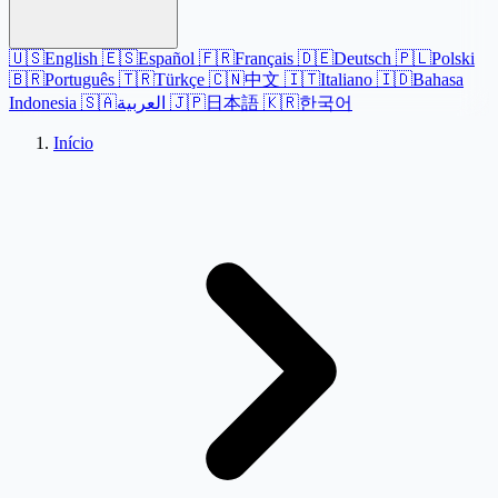
🇺🇸
English
🇪🇸
Español
🇫🇷
Français
🇩🇪
Deutsch
🇵🇱
Polski
🇧🇷
Português
🇹🇷
Türkçe
🇨🇳
中文
🇮🇹
Italiano
🇮🇩
Bahasa
Indonesia
🇸🇦
العربية
🇯🇵
日本語
🇰🇷
한국어
Início