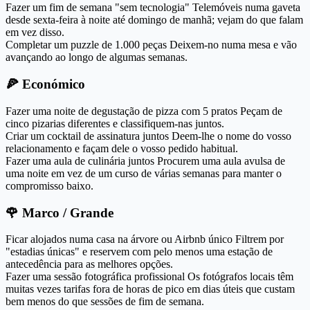
Fazer um fim de semana "sem tecnologia"
Telemóveis numa gaveta
desde sexta-feira à noite até domingo de manhã; vejam do que falam
em vez disso.
Completar um puzzle de 1.000 peças
Deixem-no numa mesa e vão
avançando ao longo de algumas semanas.
🍕
Económico
Fazer uma noite de degustação de pizza com 5 pratos
Peçam de
cinco pizarias diferentes e classifiquem-nas juntos.
Criar um cocktail de assinatura juntos
Deem-lhe o nome do vosso
relacionamento e façam dele o vosso pedido habitual.
Fazer uma aula de culinária juntos
Procurem uma aula avulsa de
uma noite em vez de um curso de várias semanas para manter o
compromisso baixo.
🌹
Marco / Grande
Ficar alojados numa casa na árvore ou Airbnb único
Filtrem por
"estadias únicas" e reservem com pelo menos uma estação de
antecedência para as melhores opções.
Fazer uma sessão fotográfica profissional
Os fotógrafos locais têm
muitas vezes tarifas fora de horas de pico em dias úteis que custam
bem menos do que sessões de fim de semana.