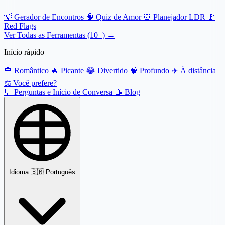
💡
Gerador de Encontros
🧠
Quiz de Amor
⏰
Planejador LDR
🚩
Red Flags
Ver Todas as Ferramentas (10+) →
Início rápido
🌹
Romântico
🔥
Picante
😂
Divertido
🧠
Profundo
✈️
À distância
⚖️
Você prefere?
💬
Perguntas e Início de Conversa
📝
Blog
Idioma
🇧🇷 Português