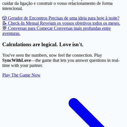
cuidar da ligação e construir o vosso relacionamento de forma
intencional.
🎲 Gerador de Encontros
Precisas de uma ideia para hoje à noite?
📝 Check-In Mensal
Revejam os vossos objetivos todos os meses.
💬 Conversas para Começar
Conversas mais profundas entre
aventuras.
Calculations are logical. Love isn't.
You've seen the numbers, now feel the connection. Play
SyncWithLove
—the game that lets you answer questions in real-
time with your partner.
Play The Game Now