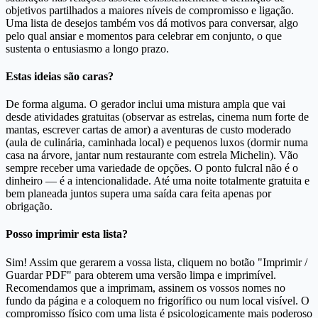
objetivos partilhados a maiores níveis de compromisso e ligação.
Uma lista de desejos também vos dá motivos para conversar, algo
pelo qual ansiar e momentos para celebrar em conjunto, o que
sustenta o entusiasmo a longo prazo.
Estas ideias são caras?
De forma alguma. O gerador inclui uma mistura ampla que vai
desde atividades gratuitas (observar as estrelas, cinema num forte de
mantas, escrever cartas de amor) a aventuras de custo moderado
(aula de culinária, caminhada local) e pequenos luxos (dormir numa
casa na árvore, jantar num restaurante com estrela Michelin). Vão
sempre receber uma variedade de opções. O ponto fulcral não é o
dinheiro — é a intencionalidade. Até uma noite totalmente gratuita e
bem planeada juntos supera uma saída cara feita apenas por
obrigação.
Posso imprimir esta lista?
Sim! Assim que gerarem a vossa lista, cliquem no botão "Imprimir /
Guardar PDF" para obterem uma versão limpa e imprimível.
Recomendamos que a imprimam, assinem os vossos nomes no
fundo da página e a coloquem no frigorífico ou num local visível. O
compromisso físico com uma lista é psicologicamente mais poderoso