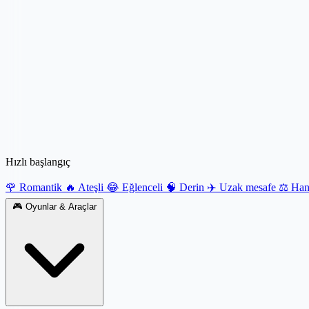
Hızlı başlangıç
🌹 Romantik
🔥 Ateşli
😂 Eğlenceli
🧠 Derin
✈️ Uzak mesafe
⚖️ Hang
🎮
Oyunlar & Araçlar