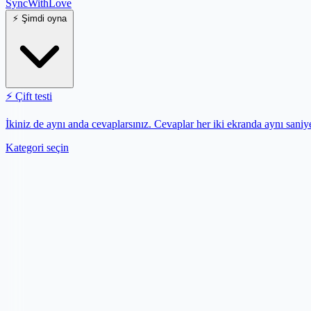
SyncWith
Love
⚡
Şimdi oyna
⚡
Çift testi
İkiniz de aynı anda cevaplarsınız. Cevaplar her iki ekranda aynı saniye
Kategori seçin