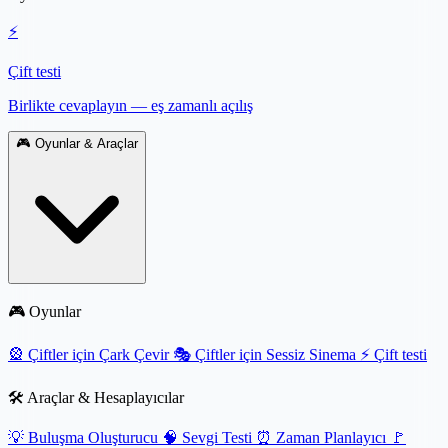
⚡
Çift testi
Birlikte cevaplayın — eş zamanlı açılış
🎮
Oyunlar & Araçlar
🎮 Oyunlar
🎡
Çiftler için Çark Çevir
🎭
Çiftler için Sessiz Sinema
⚡
Çift testi
🛠️ Araçlar & Hesaplayıcılar
💡
Buluşma Oluşturucu
🧠
Sevgi Testi
⏰
Zaman Planlayıcı
🚩