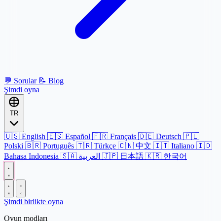
💬
Sorular
📝
Blog
Şimdi oyna
TR
🇺🇸
English
🇪🇸
Español
🇫🇷
Français
🇩🇪
Deutsch
🇵🇱
Polski
🇧🇷
Português
🇹🇷
Türkçe
🇨🇳
中文
🇮🇹
Italiano
🇮🇩
Bahasa Indonesia
🇸🇦
العربية
🇯🇵
日本語
🇰🇷
한국어
Şimdi birlikte oyna
Oyun modları