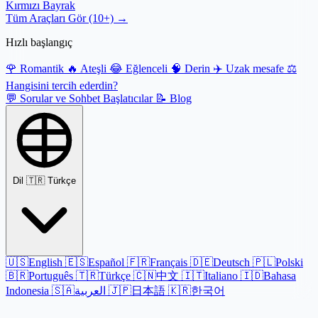
Kırmızı Bayrak
Tüm Araçları Gör (10+) →
Hızlı başlangıç
🌹
Romantik
🔥
Ateşli
😂
Eğlenceli
🧠
Derin
✈️
Uzak mesafe
⚖️
Hangisini tercih ederdin?
💬
Sorular ve Sohbet Başlatıcılar
📝
Blog
Dil
🇹🇷 Türkçe
🇺🇸
English
🇪🇸
Español
🇫🇷
Français
🇩🇪
Deutsch
🇵🇱
Polski
🇧🇷
Português
🇹🇷
Türkçe
🇨🇳
中文
🇮🇹
Italiano
🇮🇩
Bahasa
Indonesia
🇸🇦
العربية
🇯🇵
日本語
🇰🇷
한국어