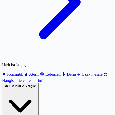
Hızlı başlangıç
🌹 Romantik
🔥 Ateşli
😂 Eğlenceli
🧠 Derin
✈️ Uzak mesafe
⚖️
Hangisini tercih ederdin?
🎮
Oyunlar & Araçlar