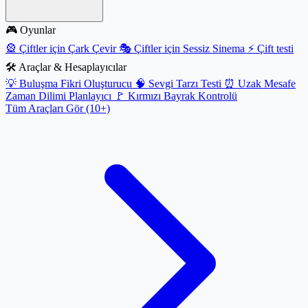
🎮 Oyunlar
🎡
Çiftler için Çark Çevir
🎭
Çiftler için Sessiz Sinema
⚡
Çift testi
🛠️ Araçlar & Hesaplayıcılar
💡
Buluşma Fikri Oluşturucu
🧠
Sevgi Tarzı Testi
⏰
Uzak Mesafe
Zaman Dilimi Planlayıcı
🚩
Kırmızı Bayrak Kontrolü
Tüm Araçları Gör (10+)