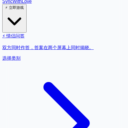
SyncWith
Love
⚡
立即游戏
⚡
情侣问答
双方同时作答，答案在两个屏幕上同时揭晓。
选择类别