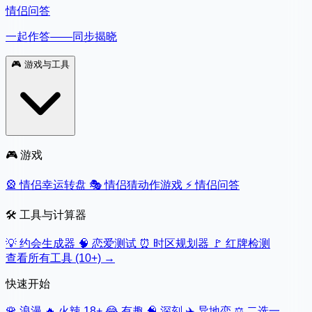
情侣问答
一起作答——同步揭晓
🎮
游戏与工具
🎮 游戏
🎡
情侣幸运转盘
🎭
情侣猜动作游戏
⚡
情侣问答
🛠️ 工具与计算器
💡
约会生成器
🧠
恋爱测试
⏰
时区规划器
🚩
红牌检测
查看所有工具 (10+) →
快速开始
🌹
浪漫
🔥
火辣 18+
😂
有趣
🧠
深刻
✈️
异地恋
⚖️
二选一