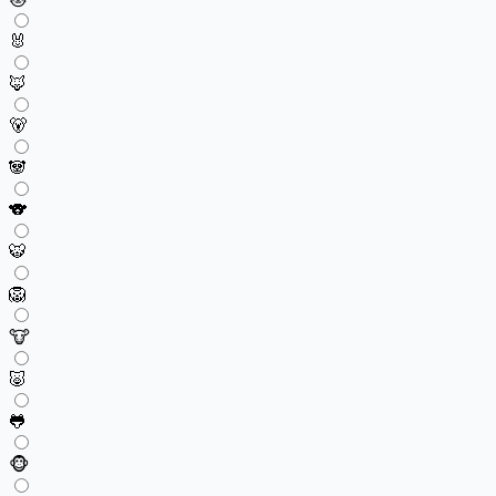
🐰
🦊
🐻
🐼
🐨
🐯
🦁
🐮
🐷
🐸
🐵