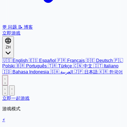
💬
问题
📝
博客
立即游戏
ZH
🇺🇸
English
🇪🇸
Español
🇫🇷
Français
🇩🇪
Deutsch
🇵🇱
Polski
🇧🇷
Português
🇹🇷
Türkçe
🇨🇳
中文
🇮🇹
Italiano
🇮🇩
Bahasa Indonesia
🇸🇦
العربية
🇯🇵
日本語
🇰🇷
한국어
立即一起游戏
游戏模式
⚡