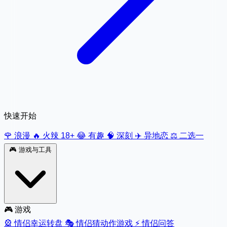
快速开始
🌹 浪漫
🔥 火辣 18+
😂 有趣
🧠 深刻
✈️ 异地恋
⚖️ 二选一
🎮
游戏与工具
🎮 游戏
🎡
情侣幸运转盘
🎭
情侣猜动作游戏
⚡
情侣问答