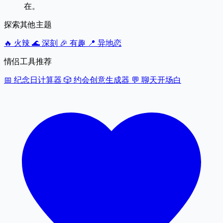
在。
探索其他主题
🔥
火辣
🌊
深刻
🎉
有趣
📍
异地恋
情侣工具推荐
📅
纪念日计算器
🎲
约会创意生成器
💬
聊天开场白