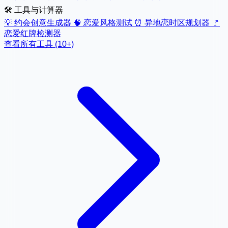
🛠️ 工具与计算器
💡
约会创意生成器
🧠
恋爱风格测试
⏰
异地恋时区规划器
🚩
恋爱红牌检测器
查看所有工具 (10+)