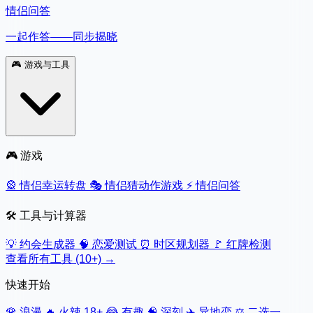
情侣问答
一起作答——同步揭晓
🎮
游戏与工具
🎮 游戏
🎡
情侣幸运转盘
🎭
情侣猜动作游戏
⚡
情侣问答
🛠️ 工具与计算器
💡
约会生成器
🧠
恋爱测试
⏰
时区规划器
🚩
红牌检测
查看所有工具 (10+) →
快速开始
🌹
浪漫
🔥
火辣 18+
😂
有趣
🧠
深刻
✈️
异地恋
⚖️
二选一