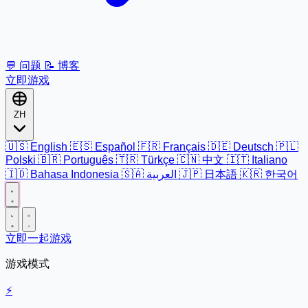
💬
问题
📝
博客
立即游戏
ZH
🇺🇸
English
🇪🇸
Español
🇫🇷
Français
🇩🇪
Deutsch
🇵🇱
Polski
🇧🇷
Português
🇹🇷
Türkçe
🇨🇳
中文
🇮🇹
Italiano
🇮🇩
Bahasa Indonesia
🇸🇦
العربية
🇯🇵
日本語
🇰🇷
한국어
立即一起游戏
游戏模式
⚡