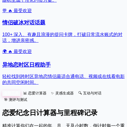
随机生成个性化约会方案。
💬
🔥 最受欢迎
情侣破冰对话话题
100+ 深入、有趣且浪漫的提问卡牌，打破日常流水账式的对
话，增进亲密感。
🌍
🔥 最受欢迎
异地恋时区日程助手
轻松找到跨时区异地恋情侣最适合通电话、视频或在线看电影
的共同空闲时间。
全部工具
📊 恋爱计算器
✨ 灵感生成器
🔍 互动与对话
🎯 测评与测试
恋爱纪念日计算器与里程碑记录
精准计算你们在一起的年、月、天及小时数，倒计时每一个重