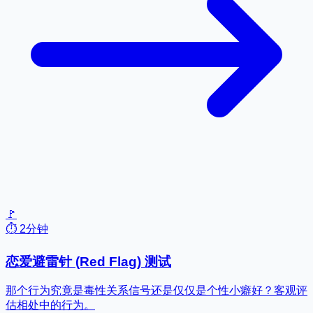
🚩
⏱️ 2分钟
恋爱避雷针 (Red Flag) 测试
那个行为究竟是毒性关系信号还是仅仅是个性小癖好？客观评
估相处中的行为。