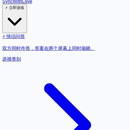
SyncWith
Love
⚡
立即游戏
⚡
情侣问答
双方同时作答，答案在两个屏幕上同时揭晓。
选择类别