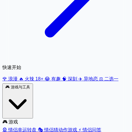
快速开始
🌹 浪漫
🔥 火辣 18+
😂 有趣
🧠 深刻
✈️ 异地恋
⚖️ 二选一
🎮
游戏与工具
🎮 游戏
🎡
情侣幸运转盘
🎭
情侣猜动作游戏
⚡
情侣问答