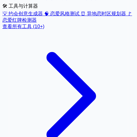
🛠️ 工具与计算器
💡
约会创意生成器
🧠
恋爱风格测试
⏰
异地恋时区规划器
🚩
恋爱红牌检测器
查看所有工具 (10+)