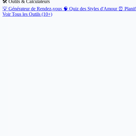
🛠️ Outils & Calculateurs
💡
Générateur de Rendez-vous
🧠
Quiz des Styles d'Amour
⏰
Plani
Voir Tous les Outils (10+)