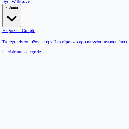
SyncWith
Love
⚡
Jouer
⚡
Quiz en Couple
Tu réponds en même temps. Les réponses apparaissent instantanément
Choisir une catégorie