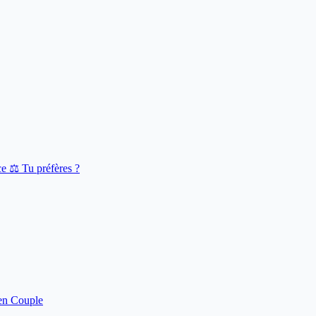
ce
⚖️ Tu préfères ?
en Couple