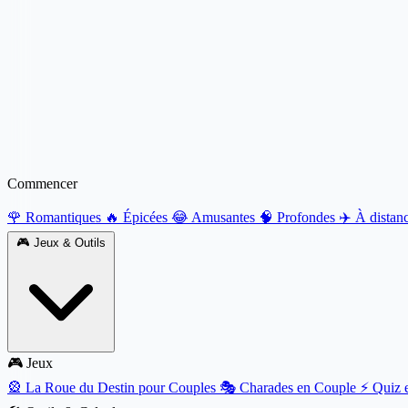
Commencer
🌹 Romantiques
🔥 Épicées
😂 Amusantes
🧠 Profondes
✈️ À distan
🎮
Jeux & Outils
🎮 Jeux
🎡
La Roue du Destin pour Couples
🎭
Charades en Couple
⚡
Quiz 