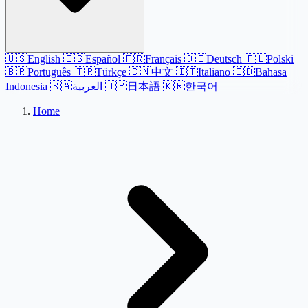
🇺🇸
English
🇪🇸
Español
🇫🇷
Français
🇩🇪
Deutsch
🇵🇱
Polski
🇧🇷
Português
🇹🇷
Türkçe
🇨🇳
中文
🇮🇹
Italiano
🇮🇩
Bahasa
Indonesia
🇸🇦
العربية
🇯🇵
日本語
🇰🇷
한국어
Home