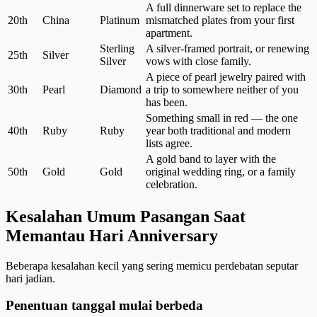
A full dinnerware set to replace the
20th
China
Platinum
mismatched plates from your first
apartment.
Sterling
A silver-framed portrait, or renewing
25th
Silver
Silver
vows with close family.
A piece of pearl jewelry paired with
30th
Pearl
Diamond
a trip to somewhere neither of you
has been.
Something small in red — the one
40th
Ruby
Ruby
year both traditional and modern
lists agree.
A gold band to layer with the
50th
Gold
Gold
original wedding ring, or a family
celebration.
Kesalahan Umum Pasangan Saat
Memantau Hari Anniversary
Beberapa kesalahan kecil yang sering memicu perdebatan seputar
hari jadian.
Penentuan tanggal mulai berbeda