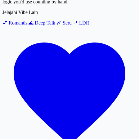
logic you'd use counting by hand.
Jelajahi Vibe Lain
💕
Romantis
🌊
Deep Talk
🎉
Seru
📍
LDR