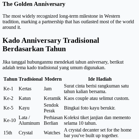
The Golden Anniversary
The most widely recognized long-term milestone in Western
tradition, marking a partnership that has outlasted most of the world
around it.
Kado Anniversary Tradisional
Berdasarkan Tahun
Jika tanggal hubunganmu mendekati tahun aniversary, berikut
adalah tema kado tradisional yang umum digunakan.
Tahun
Tradisional
Modern
Ide Hadiah
Surat cinta berisi rangkuman satu
Ke-1
Kertas
Jam
tahun kalian bersama.
Ke-2
Katun
Keramik
Kaos couple atau selimut custom.
Sendok
Ke-5
Kayu
Bingkai foto kayu berukir.
Perak
Lata /
Perhiasan
Koleksi tiket janjian dan memento
Ke-10
Aluminum
Berlian
selama 10 tahun.
A crystal decanter set for the home
15th
Crystal
Watches
bar you've built up together.