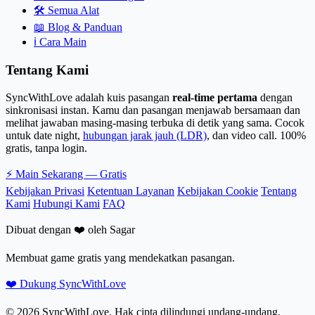
🛠️
Semua Alat
📖
Blog & Panduan
ℹ️
Cara Main
Tentang Kami
SyncWithLove adalah kuis pasangan
real-time pertama
dengan
sinkronisasi instan. Kamu dan pasangan menjawab bersamaan dan
melihat jawaban masing-masing terbuka di detik yang sama. Cocok
untuk date night,
hubungan jarak jauh (LDR)
, dan video call. 100%
gratis, tanpa login.
⚡
Main Sekarang — Gratis
Kebijakan Privasi
Ketentuan Layanan
Kebijakan Cookie
Tentang
Kami
Hubungi Kami
FAQ
Dibuat dengan ❤️ oleh Sagar
Membuat game gratis yang mendekatkan pasangan.
❤️ Dukung SyncWithLove
© 2026 SyncWithLove. Hak cipta dilindungi undang-undang.