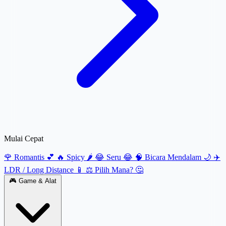
Mulai Cepat
🌹 Romantis 💕
🔥 Spicy 🌶️
😂 Seru 😂
🧠 Bicara Mendalam 🌙
✈️
LDR / Long Distance 📱
⚖️ Pilih Mana? 🤔
🎮
Game & Alat