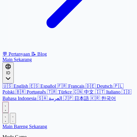
💬
Pertanyaan
📝
Blog
Main Sekarang
ID
🇺🇸
English
🇪🇸
Español
🇫🇷
Français
🇩🇪
Deutsch
🇵🇱
Polski
🇧🇷
Português
🇹🇷
Türkçe
🇨🇳
中文
🇮🇹
Italiano
🇮🇩
Bahasa Indonesia
🇸🇦
العربية
🇯🇵
日本語
🇰🇷
한국어
Main Bareng Sekarang
Mode Game