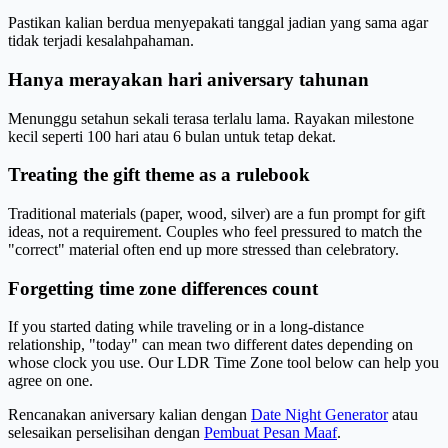
Pastikan kalian berdua menyepakati tanggal jadian yang sama agar
tidak terjadi kesalahpahaman.
Hanya merayakan hari aniversary tahunan
Menunggu setahun sekali terasa terlalu lama. Rayakan milestone
kecil seperti 100 hari atau 6 bulan untuk tetap dekat.
Treating the gift theme as a rulebook
Traditional materials (paper, wood, silver) are a fun prompt for gift
ideas, not a requirement. Couples who feel pressured to match the
"correct" material often end up more stressed than celebratory.
Forgetting time zone differences count
If you started dating while traveling or in a long-distance
relationship, "today" can mean two different dates depending on
whose clock you use. Our LDR Time Zone tool below can help you
agree on one.
Rencanakan aniversary kalian dengan
Date Night Generator
atau
selesaikan perselisihan dengan
Pembuat Pesan Maaf
.