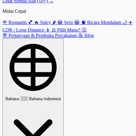
Lihat Semua Alat (10+) →
Mulai Cepat
🌹
Romantis 💕
🔥
Spicy 🌶️
😂
Seru 😂
🧠
Bicara Mendalam 🌙
✈️
LDR / Long Distance 📱
⚖️
Pilih Mana? 🤔
💬
Pertanyaan & Pembuka Percakapan
📝
Blog
Bahasa
🇮🇩 Bahasa Indonesia