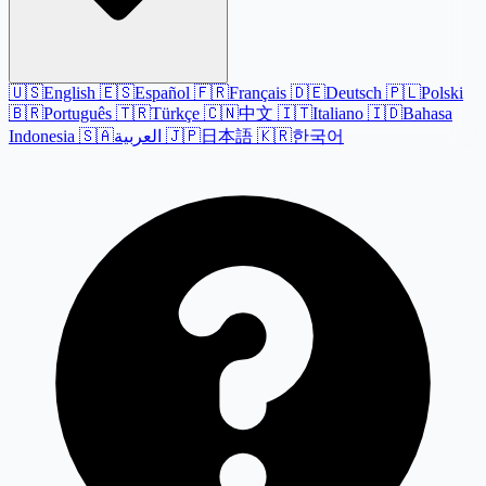
🇺🇸
English
🇪🇸
Español
🇫🇷
Français
🇩🇪
Deutsch
🇵🇱
Polski
🇧🇷
Português
🇹🇷
Türkçe
🇨🇳
中文
🇮🇹
Italiano
🇮🇩
Bahasa
Indonesia
🇸🇦
العربية
🇯🇵
日本語
🇰🇷
한국어