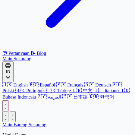
💬
Pertanyaan
📝
Blog
Main Sekarang
ID
🇺🇸
English
🇪🇸
Español
🇫🇷
Français
🇩🇪
Deutsch
🇵🇱
Polski
🇧🇷
Português
🇹🇷
Türkçe
🇨🇳
中文
🇮🇹
Italiano
🇮🇩
Bahasa Indonesia
🇸🇦
العربية
🇯🇵
日本語
🇰🇷
한국어
Main Bareng Sekarang
Mode Game