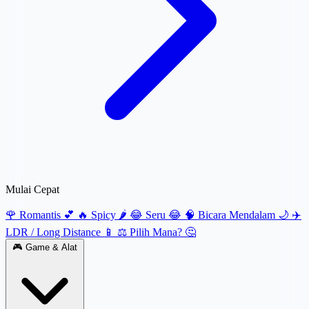
Mulai Cepat
🌹 Romantis 💕
🔥 Spicy 🌶️
😂 Seru 😂
🧠 Bicara Mendalam 🌙
✈️
LDR / Long Distance 📱
⚖️ Pilih Mana? 🤔
🎮
Game & Alat