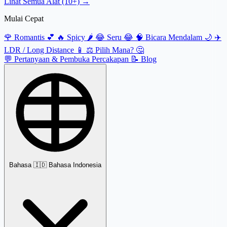
Lihat Semua Alat (10+) →
Mulai Cepat
🌹
Romantis 💕
🔥
Spicy 🌶️
😂
Seru 😂
🧠
Bicara Mendalam 🌙
✈️
LDR / Long Distance 📱
⚖️
Pilih Mana? 🤔
💬
Pertanyaan & Pembuka Percakapan
📝
Blog
Bahasa
🇮🇩 Bahasa Indonesia