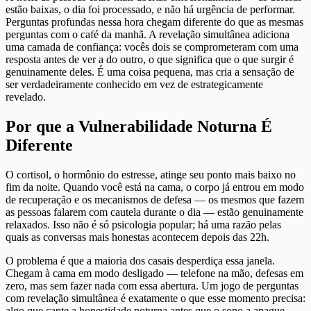
estão baixas, o dia foi processado, e não há urgência de performar.
Perguntas profundas nessa hora chegam diferente do que as mesmas
perguntas com o café da manhã. A revelação simultânea adiciona
uma camada de confiança: vocês dois se comprometeram com uma
resposta antes de ver a do outro, o que significa que o que surgir é
genuinamente deles. É uma coisa pequena, mas cria a sensação de
ser verdadeiramente conhecido em vez de estrategicamente
revelado.
Por que a Vulnerabilidade Noturna É
Diferente
O cortisol, o hormônio do estresse, atinge seu ponto mais baixo no
fim da noite. Quando você está na cama, o corpo já entrou em modo
de recuperação e os mecanismos de defesa — os mesmos que fazem
as pessoas falarem com cautela durante o dia — estão genuinamente
relaxados. Isso não é só psicologia popular; há uma razão pelas
quais as conversas mais honestas acontecem depois das 22h.
O problema é que a maioria dos casais desperdiça essa janela.
Chegam à cama em modo desligado — telefone na mão, defesas em
zero, mas sem fazer nada com essa abertura. Um jogo de perguntas
com revelação simultânea é exatamente o que esse momento precisa:
algo que capte a honestidade noturna antes que o sono a apague.