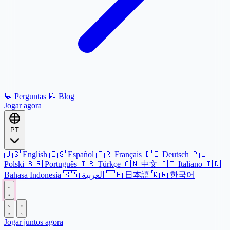
💬
Perguntas
📝
Blog
Jogar agora
PT
🇺🇸
English
🇪🇸
Español
🇫🇷
Français
🇩🇪
Deutsch
🇵🇱
Polski
🇧🇷
Português
🇹🇷
Türkçe
🇨🇳
中文
🇮🇹
Italiano
🇮🇩
Bahasa Indonesia
🇸🇦
العربية
🇯🇵
日本語
🇰🇷
한국어
Jogar juntos agora