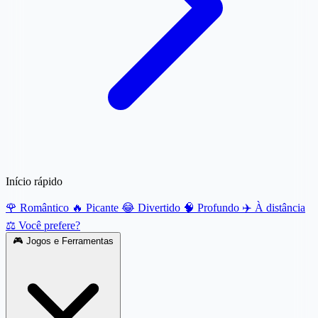
Início rápido
🌹 Romântico
🔥 Picante
😂 Divertido
🧠 Profundo
✈️ À distância
⚖️ Você prefere?
🎮
Jogos e Ferramentas