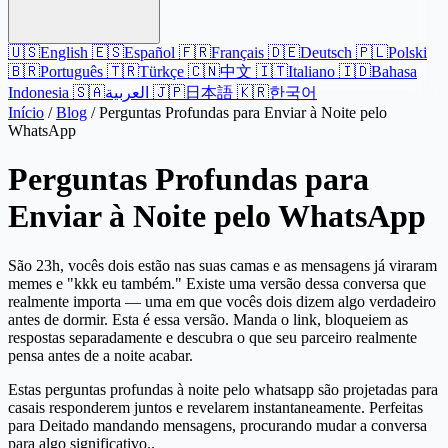
🇺🇸
English
🇪🇸
Español
🇫🇷
Français
🇩🇪
Deutsch
🇵🇱
Polski
🇧🇷
Português
🇹🇷
Türkçe
🇨🇳
中文
🇮🇹
Italiano
🇮🇩
Bahasa
Indonesia
🇸🇦
العربية
🇯🇵
日本語
🇰🇷
한국어
Início
/
Blog
/
Perguntas Profundas para Enviar à Noite pelo
WhatsApp
Perguntas Profundas para
Enviar à Noite pelo WhatsApp
São 23h, vocês dois estão nas suas camas e as mensagens já viraram
memes e "kkk eu também." Existe uma versão dessa conversa que
realmente importa — uma em que vocês dois dizem algo verdadeiro
antes de dormir. Esta é essa versão. Manda o link, bloqueiem as
respostas separadamente e descubra o que seu parceiro realmente
pensa antes de a noite acabar.
Estas perguntas profundas à noite pelo whatsapp são projetadas para
casais responderem juntos e revelarem instantaneamente. Perfeitas
para Deitado mandando mensagens, procurando mudar a conversa
para algo significativo..