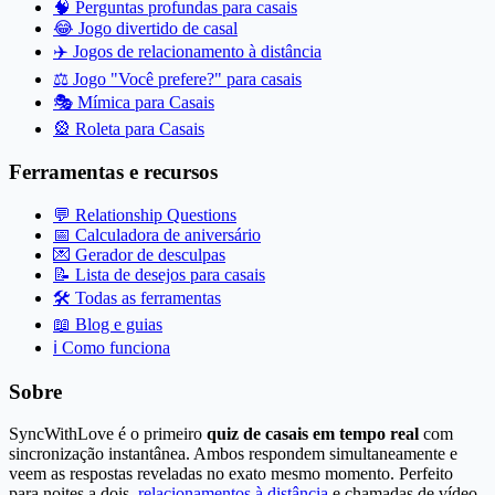
🧠
Perguntas profundas para casais
😂
Jogo divertido de casal
✈️
Jogos de relacionamento à distância
⚖️
Jogo "Você prefere?" para casais
🎭
Mímica para Casais
🎡
Roleta para Casais
Ferramentas e recursos
💬
Relationship Questions
📅
Calculadora de aniversário
💌
Gerador de desculpas
📝
Lista de desejos para casais
🛠️
Todas as ferramentas
📖
Blog e guias
ℹ️
Como funciona
Sobre
SyncWithLove é o primeiro
quiz de casais em tempo real
com
sincronização instantânea. Ambos respondem simultaneamente e
veem as respostas reveladas no exato mesmo momento. Perfeito
para noites a dois,
relacionamentos à distância
e chamadas de vídeo.