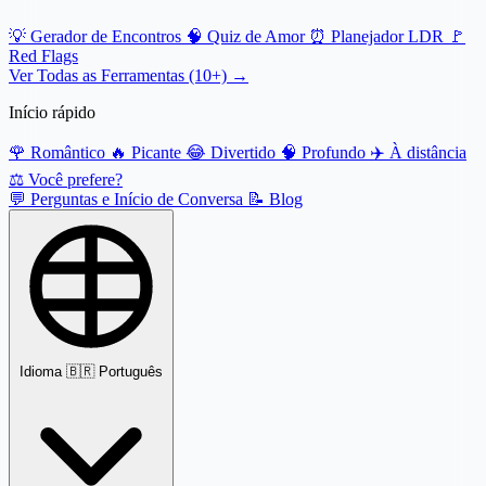
💡
Gerador de Encontros
🧠
Quiz de Amor
⏰
Planejador LDR
🚩
Red Flags
Ver Todas as Ferramentas (10+) →
Início rápido
🌹
Romântico
🔥
Picante
😂
Divertido
🧠
Profundo
✈️
À distância
⚖️
Você prefere?
💬
Perguntas e Início de Conversa
📝
Blog
Idioma
🇧🇷 Português