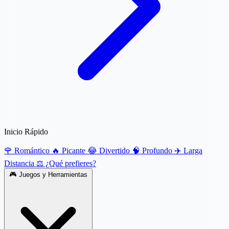
Inicio Rápido
🌹 Romántico
🔥 Picante
😂 Divertido
🧠 Profundo
✈️ Larga
Distancia
⚖️ ¿Qué prefieres?
🎮
Juegos y Herramientas