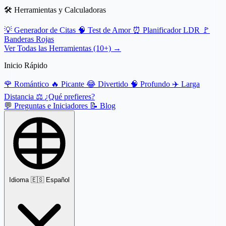
🛠️ Herramientas y Calculadoras
💡
Generador de Citas
🧠
Test de Amor
⏰
Planificador LDR
🚩
Banderas Rojas
Ver Todas las Herramientas (10+) →
Inicio Rápido
🌹
Romántico
🔥
Picante
😂
Divertido
🧠
Profundo
✈️
Larga
Distancia
⚖️
¿Qué prefieres?
💬
Preguntas e Iniciadores
📝
Blog
Idioma
🇪🇸 Español