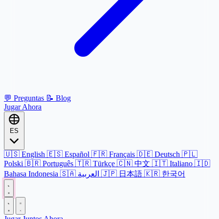
💬
Preguntas
📝
Blog
Jugar Ahora
ES
🇺🇸
English
🇪🇸
Español
🇫🇷
Français
🇩🇪
Deutsch
🇵🇱
Polski
🇧🇷
Português
🇹🇷
Türkçe
🇨🇳
中文
🇮🇹
Italiano
🇮🇩
Bahasa Indonesia
🇸🇦
العربية
🇯🇵
日本語
🇰🇷
한국어
Jugar Juntos Ahora