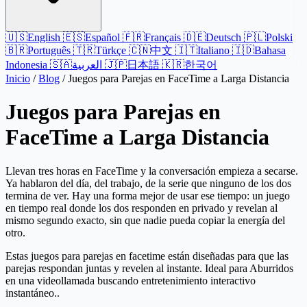
🇺🇸
English
🇪🇸
Español
🇫🇷
Français
🇩🇪
Deutsch
🇵🇱
Polski
🇧🇷
Português
🇹🇷
Türkçe
🇨🇳
中文
🇮🇹
Italiano
🇮🇩
Bahasa
Indonesia
🇸🇦
العربية
🇯🇵
日本語
🇰🇷
한국어
Inicio
/
Blog
/
Juegos para Parejas en FaceTime a Larga Distancia
Juegos para Parejas en
FaceTime a Larga Distancia
Llevan tres horas en FaceTime y la conversación empieza a secarse.
Ya hablaron del día, del trabajo, de la serie que ninguno de los dos
termina de ver. Hay una forma mejor de usar ese tiempo: un juego
en tiempo real donde los dos responden en privado y revelan al
mismo segundo exacto, sin que nadie pueda copiar la energía del
otro.
Estas juegos para parejas en facetime están diseñadas para que las
parejas respondan juntas y revelen al instante. Ideal para Aburridos
en una videollamada buscando entretenimiento interactivo
instantáneo..