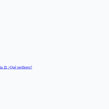
cia
⚖️ ¿Qué prefieres?