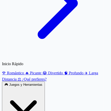
Inicio Rápido
🌹 Romántico
🔥 Picante
😂 Divertido
🧠 Profundo
✈️ Larga
Distancia
⚖️ ¿Qué prefieres?
🎮
Juegos y Herramientas