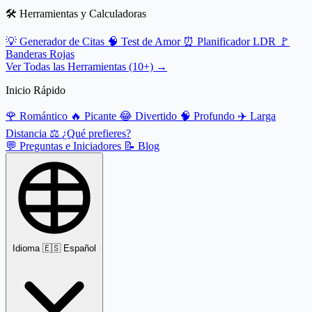
🛠️ Herramientas y Calculadoras
💡
Generador de Citas
🧠
Test de Amor
⏰
Planificador LDR
🚩
Banderas Rojas
Ver Todas las Herramientas (10+) →
Inicio Rápido
🌹
Romántico
🔥
Picante
😂
Divertido
🧠
Profundo
✈️
Larga
Distancia
⚖️
¿Qué prefieres?
💬
Preguntas e Iniciadores
📝
Blog
Idioma
🇪🇸 Español