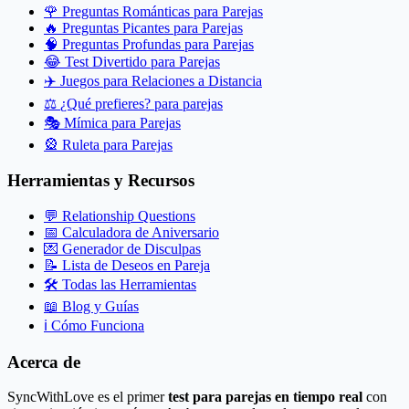
🌹
Preguntas Románticas para Parejas
🔥
Preguntas Picantes para Parejas
🧠
Preguntas Profundas para Parejas
😂
Test Divertido para Parejas
✈️
Juegos para Relaciones a Distancia
⚖️
¿Qué prefieres? para parejas
🎭
Mímica para Parejas
🎡
Ruleta para Parejas
Herramientas y Recursos
💬
Relationship Questions
📅
Calculadora de Aniversario
💌
Generador de Disculpas
📝
Lista de Deseos en Pareja
🛠️
Todas las Herramientas
📖
Blog y Guías
ℹ️
Cómo Funciona
Acerca de
SyncWithLove es el primer
test para parejas en tiempo real
con