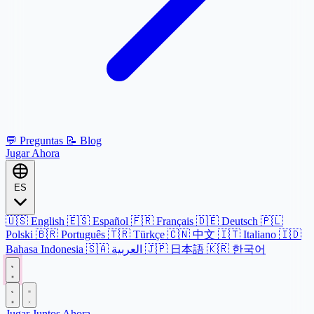
💬
Preguntas
📝
Blog
Jugar Ahora
ES
🇺🇸
English
🇪🇸
Español
🇫🇷
Français
🇩🇪
Deutsch
🇵🇱
Polski
🇧🇷
Português
🇹🇷
Türkçe
🇨🇳
中文
🇮🇹
Italiano
🇮🇩
Bahasa Indonesia
🇸🇦
العربية
🇯🇵
日本語
🇰🇷
한국어
Jugar Juntos Ahora