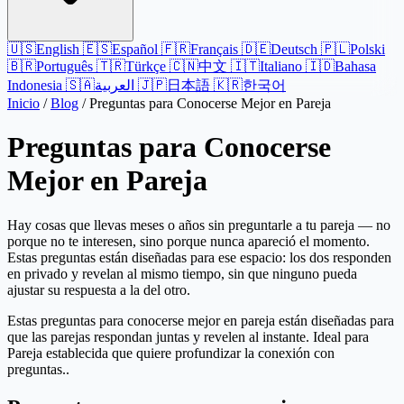
🇺🇸
English
🇪🇸
Español
🇫🇷
Français
🇩🇪
Deutsch
🇵🇱
Polski
🇧🇷
Português
🇹🇷
Türkçe
🇨🇳
中文
🇮🇹
Italiano
🇮🇩
Bahasa
Indonesia
🇸🇦
العربية
🇯🇵
日本語
🇰🇷
한국어
Inicio
/
Blog
/
Preguntas para Conocerse Mejor en Pareja
Preguntas para Conocerse
Mejor en Pareja
Hay cosas que llevas meses o años sin preguntarle a tu pareja — no
porque no te interesen, sino porque nunca apareció el momento.
Estas preguntas están diseñadas para ese espacio: los dos responden
en privado y revelan al mismo tiempo, sin que ninguno pueda
ajustar su respuesta a la del otro.
Estas preguntas para conocerse mejor en pareja están diseñadas para
que las parejas respondan juntas y revelen al instante. Ideal para
Pareja establecida que quiere profundizar la conexión con
preguntas..