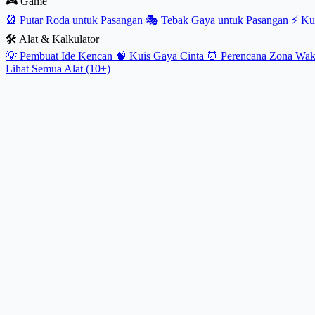
🎮 Game
🎡
Putar Roda untuk Pasangan
🎭
Tebak Gaya untuk Pasangan
⚡
Ku
🛠️ Alat & Kalkulator
💡
Pembuat Ide Kencan
🧠
Kuis Gaya Cinta
⏰
Perencana Zona Wa
Lihat Semua Alat (10+)