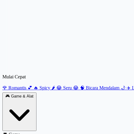
Mulai Cepat
🌹 Romantis 💕
🔥 Spicy 🌶️
😂 Seru 😂
🧠 Bicara Mendalam 🌙
✈️ 
🎮
Game & Alat