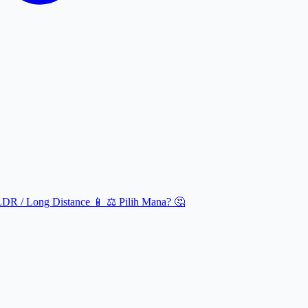
LDR / Long Distance 📱
⚖️ Pilih Mana? 🤔