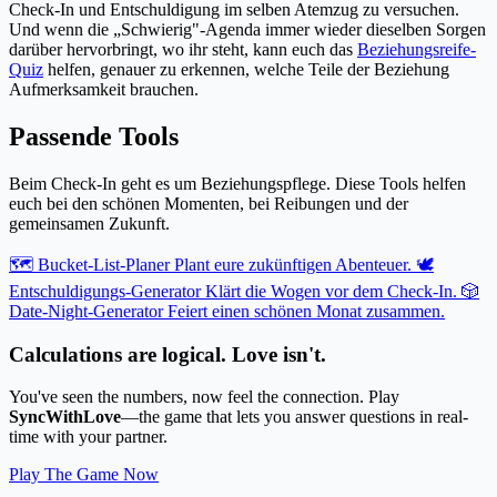
Check-In und Entschuldigung im selben Atemzug zu versuchen.
Und wenn die „Schwierig"-Agenda immer wieder dieselben Sorgen
darüber hervorbringt, wo ihr steht, kann euch das
Beziehungsreife-
Quiz
helfen, genauer zu erkennen, welche Teile der Beziehung
Aufmerksamkeit brauchen.
Passende Tools
Beim Check-In geht es um Beziehungspflege. Diese Tools helfen
euch bei den schönen Momenten, bei Reibungen und der
gemeinsamen Zukunft.
🗺️ Bucket-List-Planer
Plant eure zukünftigen Abenteuer.
🕊️
Entschuldigungs-Generator
Klärt die Wogen vor dem Check-In.
🎲
Date-Night-Generator
Feiert einen schönen Monat zusammen.
Calculations are logical. Love isn't.
You've seen the numbers, now feel the connection. Play
SyncWithLove
—the game that lets you answer questions in real-
time with your partner.
Play The Game Now