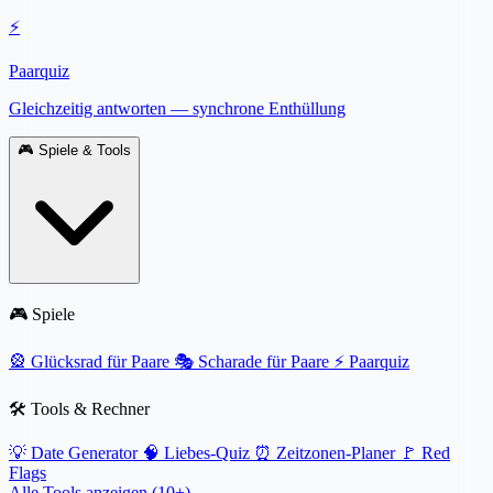
⚡
Paarquiz
Gleichzeitig antworten — synchrone Enthüllung
🎮
Spiele & Tools
🎮 Spiele
🎡
Glücksrad für Paare
🎭
Scharade für Paare
⚡
Paarquiz
🛠️ Tools & Rechner
💡
Date Generator
🧠
Liebes-Quiz
⏰
Zeitzonen-Planer
🚩
Red
Flags
Alle Tools anzeigen (10+) →