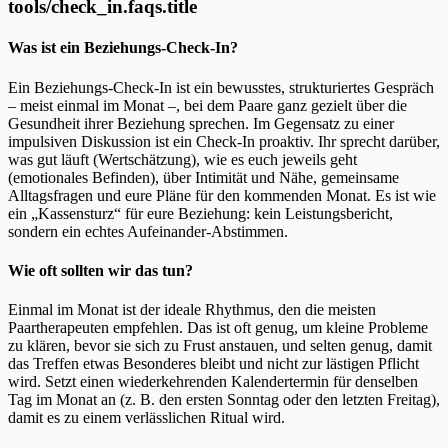
tools/check_in.faqs.title
Was ist ein Beziehungs-Check-In?
Ein Beziehungs-Check-In ist ein bewusstes, strukturiertes Gespräch
– meist einmal im Monat –, bei dem Paare ganz gezielt über die
Gesundheit ihrer Beziehung sprechen. Im Gegensatz zu einer
impulsiven Diskussion ist ein Check-In proaktiv. Ihr sprecht darüber,
was gut läuft (Wertschätzung), wie es euch jeweils geht
(emotionales Befinden), über Intimität und Nähe, gemeinsame
Alltagsfragen und eure Pläne für den kommenden Monat. Es ist wie
ein „Kassensturz“ für eure Beziehung: kein Leistungsbericht,
sondern ein echtes Aufeinander-Abstimmen.
Wie oft sollten wir das tun?
Einmal im Monat ist der ideale Rhythmus, den die meisten
Paartherapeuten empfehlen. Das ist oft genug, um kleine Probleme
zu klären, bevor sie sich zu Frust anstauen, und selten genug, damit
das Treffen etwas Besonderes bleibt und nicht zur lästigen Pflicht
wird. Setzt einen wiederkehrenden Kalendertermin für denselben
Tag im Monat an (z. B. den ersten Sonntag oder den letzten Freitag),
damit es zu einem verlässlichen Ritual wird.