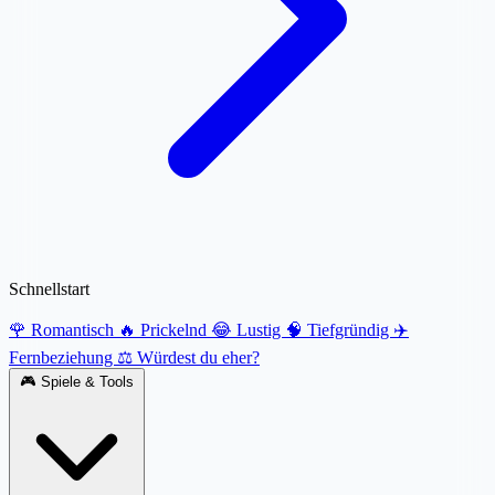
Schnellstart
🌹 Romantisch
🔥 Prickelnd
😂 Lustig
🧠 Tiefgründig
✈️
Fernbeziehung
⚖️ Würdest du eher?
🎮
Spiele & Tools