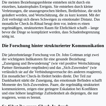
Die meisten Beziehungsprobleme entstehen nicht durch ein
einzelnes, katastrophales Ereignis. Sie entstehen durch kleine
Verletzungen, die unausgesprochen bleiben, Bedürfnisse, die nicht
geäußert werden, und Wertschätzung, die zu kurz kommt. Mit der
Zeit verfestigt sich dieses Schweigen zu emotionaler Distanz. Das
monatliche Check-In-Ritual beugt dem vor, indem es einen
regelmäßigen, strukturierten Raum für Ehrlichkeit schafft – lange
bevor die Dinge so kompliziert werden, dass Schadenbegrenzung
nötig ist.
Die Forschung hinter strukturierter Kommunikation
Die jahrzehntelange Forschung von Dr. John Gottman zeigt zwei
der wichtigsten Indikatoren für eine gesunde Beziehung:
„Zuneigung und Bewunderung“ (wie viel positive Wertschätzung
Partner füreinander empfinden) und das „Sich-Zuwenden“ (wie
verlässlich sie auf die Verbindungsversuche des anderen reagieren).
Ein monatlicher Check-In fördert beides direkt. Der Teil zur
Dankbarkeit stärkt die Zuneigung, das emotionale Befinden schafft
Momente des Sich-Zuwendens. Paare, die regelmäßig strukturiert
kommunizieren, zeigen eine geringere Eskalation bei Konflikten
und eine höhere langfristige Zufriedenheit als diejenigen, die nur
reagieren, wenn es brennt.