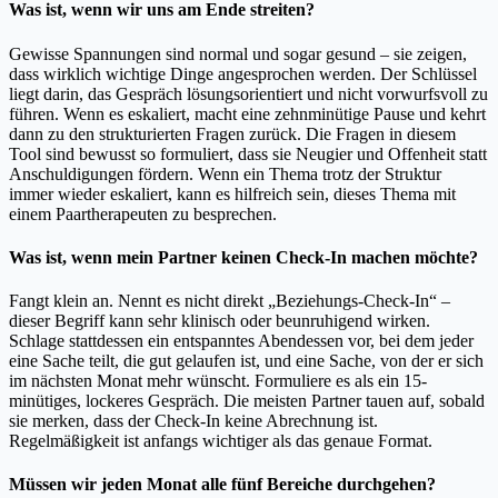
Was ist, wenn wir uns am Ende streiten?
Gewisse Spannungen sind normal und sogar gesund – sie zeigen,
dass wirklich wichtige Dinge angesprochen werden. Der Schlüssel
liegt darin, das Gespräch lösungsorientiert und nicht vorwurfsvoll zu
führen. Wenn es eskaliert, macht eine zehnminütige Pause und kehrt
dann zu den strukturierten Fragen zurück. Die Fragen in diesem
Tool sind bewusst so formuliert, dass sie Neugier und Offenheit statt
Anschuldigungen fördern. Wenn ein Thema trotz der Struktur
immer wieder eskaliert, kann es hilfreich sein, dieses Thema mit
einem Paartherapeuten zu besprechen.
Was ist, wenn mein Partner keinen Check-In machen möchte?
Fangt klein an. Nennt es nicht direkt „Beziehungs-Check-In“ –
dieser Begriff kann sehr klinisch oder beunruhigend wirken.
Schlage stattdessen ein entspanntes Abendessen vor, bei dem jeder
eine Sache teilt, die gut gelaufen ist, und eine Sache, von der er sich
im nächsten Monat mehr wünscht. Formuliere es als ein 15-
minütiges, lockeres Gespräch. Die meisten Partner tauen auf, sobald
sie merken, dass der Check-In keine Abrechnung ist.
Regelmäßigkeit ist anfangs wichtiger als das genaue Format.
Müssen wir jeden Monat alle fünf Bereiche durchgehen?