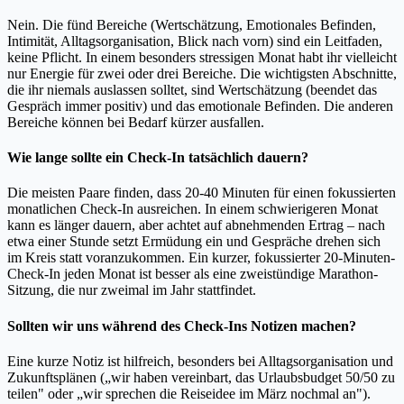
Nein. Die fünd Bereiche (Wertschätzung, Emotionales Befinden,
Intimität, Alltagsorganisation, Blick nach vorn) sind ein Leitfaden,
keine Pflicht. In einem besonders stressigen Monat habt ihr vielleicht
nur Energie für zwei oder drei Bereiche. Die wichtigsten Abschnitte,
die ihr niemals auslassen solltet, sind Wertschätzung (beendet das
Gespräch immer positiv) und das emotionale Befinden. Die anderen
Bereiche können bei Bedarf kürzer ausfallen.
Wie lange sollte ein Check-In tatsächlich dauern?
Die meisten Paare finden, dass 20-40 Minuten für einen fokussierten
monatlichen Check-In ausreichen. In einem schwierigeren Monat
kann es länger dauern, aber achtet auf abnehmenden Ertrag – nach
etwa einer Stunde setzt Ermüdung ein und Gespräche drehen sich
im Kreis statt voranzukommen. Ein kurzer, fokussierter 20-Minuten-
Check-In jeden Monat ist besser als eine zweistündige Marathon-
Sitzung, die nur zweimal im Jahr stattfindet.
Sollten wir uns während des Check-Ins Notizen machen?
Eine kurze Notiz ist hilfreich, besonders bei Alltagsorganisation und
Zukunftsplänen („wir haben vereinbart, das Urlaubsbudget 50/50 zu
teilen" oder „wir sprechen die Reiseidee im März nochmal an").