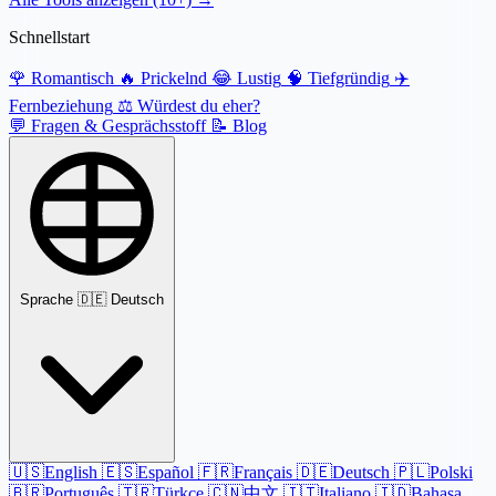
Schnellstart
🌹
Romantisch
🔥
Prickelnd
😂
Lustig
🧠
Tiefgründig
✈️
Fernbeziehung
⚖️
Würdest du eher?
💬
Fragen & Gesprächsstoff
📝
Blog
Sprache
🇩🇪 Deutsch
🇺🇸
English
🇪🇸
Español
🇫🇷
Français
🇩🇪
Deutsch
🇵🇱
Polski
🇧🇷
Português
🇹🇷
Türkçe
🇨🇳
中文
🇮🇹
Italiano
🇮🇩
Bahasa