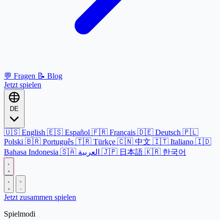
💬
Fragen
📝
Blog
Jetzt spielen
DE
🇺🇸
English
🇪🇸
Español
🇫🇷
Français
🇩🇪
Deutsch
🇵🇱
Polski
🇧🇷
Português
🇹🇷
Türkçe
🇨🇳
中文
🇮🇹
Italiano
🇮🇩
Bahasa Indonesia
🇸🇦
العربية
🇯🇵
日本語
🇰🇷
한국어
Jetzt zusammen spielen
Spielmodi