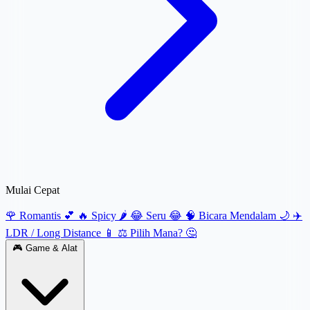
Mulai Cepat
🌹 Romantis 💕
🔥 Spicy 🌶️
😂 Seru 😂
🧠 Bicara Mendalam 🌙
✈️
LDR / Long Distance 📱
⚖️ Pilih Mana? 🤔
🎮
Game & Alat