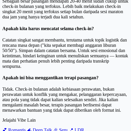
Sebagian besar pasangan mendapati 20-40 menit sudah cukup untuk
check-in bulanan yang terfokus. Lebih baik melakukan check-in
singkat 20 menit yang terfokus setiap bulan daripada sesi maraton
dua jam yang hanya terjadi dua kali setahun.
Apakah kita harus mencatat selama check-in?
Catatan singkat sangat membantu, terutama untuk topik logistik dan
rencana masa depan ("kita sepakat membagi anggaran liburan
50/50"). Simpan dalam catatan bersama. Untuk sesi emosional dan
keintiman, hindari keinginan untuk menuliskan semuanya — kontak
mata dan perhatian penuh lebih penting daripada transkrip
sempurna.
Apakah ini bisa menggantikan terapi pasangan?
Tidak. Check-in bulanan adalah kebiasaan perawatan, bukan
perawatan untuk konflik yang mengakar, pelanggaran kepercayaan,
atau pola yang tidak dapat kalian selesaikan sendiri. Jika kalian
mengalami masalah besar, terapis pasangan berlisensi dapat
menawarkan bantuan yang tidak dapat diberikan oleh format ini.
Jelajahi Vibe Lain
💕
Romantis
🌊
Deep Talk
🎉
Seru
📍
LDR