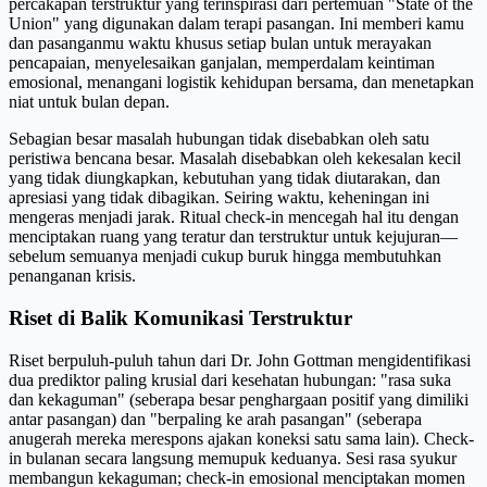
percakapan terstruktur yang terinspirasi dari pertemuan "State of the
Union" yang digunakan dalam terapi pasangan. Ini memberi kamu
dan pasanganmu waktu khusus setiap bulan untuk merayakan
pencapaian, menyelesaikan ganjalan, memperdalam keintiman
emosional, menangani logistik kehidupan bersama, dan menetapkan
niat untuk bulan depan.
Sebagian besar masalah hubungan tidak disebabkan oleh satu
peristiwa bencana besar. Masalah disebabkan oleh kekesalan kecil
yang tidak diungkapkan, kebutuhan yang tidak diutarakan, dan
apresiasi yang tidak dibagikan. Seiring waktu, keheningan ini
mengeras menjadi jarak. Ritual check-in mencegah hal itu dengan
menciptakan ruang yang teratur dan terstruktur untuk kejujuran—
sebelum semuanya menjadi cukup buruk hingga membutuhkan
penanganan krisis.
Riset di Balik Komunikasi Terstruktur
Riset berpuluh-puluh tahun dari Dr. John Gottman mengidentifikasi
dua prediktor paling krusial dari kesehatan hubungan: "rasa suka
dan kekaguman" (seberapa besar penghargaan positif yang dimiliki
antar pasangan) dan "berpaling ke arah pasangan" (seberapa
anugerah mereka merespons ajakan koneksi satu sama lain). Check-
in bulanan secara langsung memupuk keduanya. Sesi rasa syukur
membangun kekaguman; check-in emosional menciptakan momen