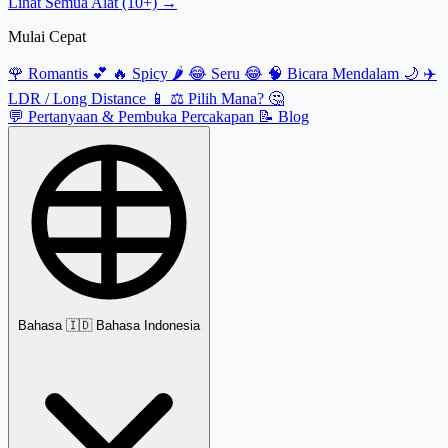
Lihat Semua Alat (10+) →
Mulai Cepat
🌹
Romantis 💕
🔥
Spicy 🌶️
😂
Seru 😂
🧠
Bicara Mendalam 🌙
✈️
LDR / Long Distance 📱
⚖️
Pilih Mana? 🤔
💬
Pertanyaan & Pembuka Percakapan
📝
Blog
Bahasa
🇮🇩 Bahasa Indonesia