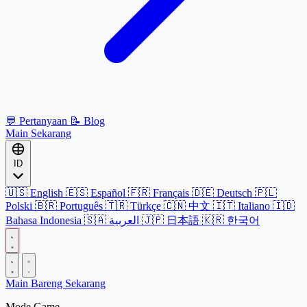
💬
Pertanyaan
📝
Blog
Main Sekarang
ID
🇺🇸
English
🇪🇸
Español
🇫🇷
Français
🇩🇪
Deutsch
🇵🇱
Polski
🇧🇷
Português
🇹🇷
Türkçe
🇨🇳
中文
🇮🇹
Italiano
🇮🇩
Bahasa Indonesia
🇸🇦
العربية
🇯🇵
日本語
🇰🇷
한국어
Main Bareng Sekarang
Mode Game