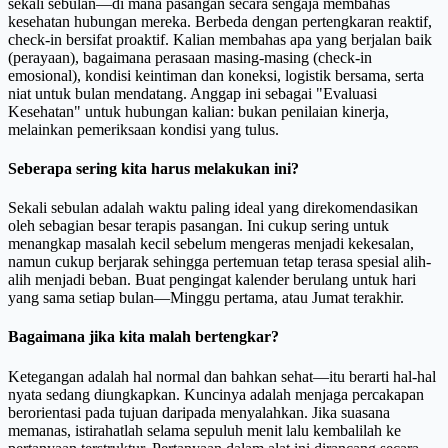
sekali sebulan—di mana pasangan secara sengaja membahas
kesehatan hubungan mereka. Berbeda dengan pertengkaran reaktif,
check-in bersifat proaktif. Kalian membahas apa yang berjalan baik
(perayaan), bagaimana perasaan masing-masing (check-in
emosional), kondisi keintiman dan koneksi, logistik bersama, serta
niat untuk bulan mendatang. Anggap ini sebagai "Evaluasi
Kesehatan" untuk hubungan kalian: bukan penilaian kinerja,
melainkan pemeriksaan kondisi yang tulus.
Seberapa sering kita harus melakukan ini?
Sekali sebulan adalah waktu paling ideal yang direkomendasikan
oleh sebagian besar terapis pasangan. Ini cukup sering untuk
menangkap masalah kecil sebelum mengeras menjadi kekesalan,
namun cukup berjarak sehingga pertemuan tetap terasa spesial alih-
alih menjadi beban. Buat pengingat kalender berulang untuk hari
yang sama setiap bulan—Minggu pertama, atau Jumat terakhir.
Bagaimana jika kita malah bertengkar?
Ketegangan adalah hal normal dan bahkan sehat—itu berarti hal-hal
nyata sedang diungkapkan. Kuncinya adalah menjaga percakapan
berorientasi pada tujuan daripada menyalahkan. Jika suasana
memanas, istirahatlah selama sepuluh menit lalu kembalilah ke