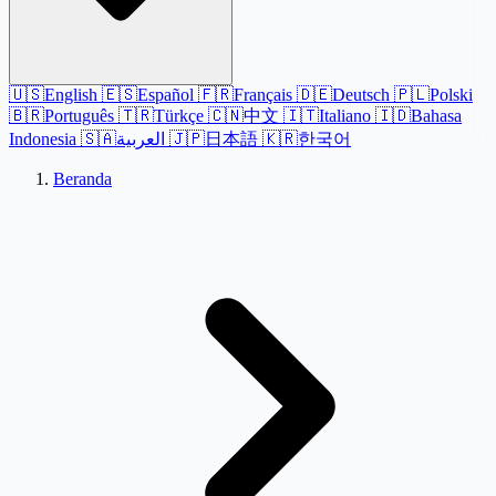
🇺🇸
English
🇪🇸
Español
🇫🇷
Français
🇩🇪
Deutsch
🇵🇱
Polski
🇧🇷
Português
🇹🇷
Türkçe
🇨🇳
中文
🇮🇹
Italiano
🇮🇩
Bahasa
Indonesia
🇸🇦
العربية
🇯🇵
日本語
🇰🇷
한국어
Beranda