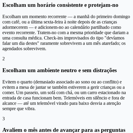
Escolham um horário consistente e protejam-no
Escolham um momento recorrente — a manhã do primeiro domingo
com café, ou a última sexta-feira à noite depois de as crianças
adormecerem — e adicionem-no ao calendário partilhado como
evento recorrente. Tratem-no com a mesma prioridade que dariam a
uma consulta médica. Check-ins improvisados do tipo "devíamos
falar um dia destes" raramente sobrevivem a um mês atarefado; os
agendados sobrevivem.
2
Escolham um ambiente neutro e sem distrações
Evitem o quarto (demasiado associado ao sono ou ao conflito) e
evitem a mesa de jantar se também estiverem a gerir crianças ou a
comer. Um passeio, um sofá com chá, ou um carro estacionado na
entrada de casa funcionam bem. Telemóveis em silêncio e fora de
alcance — até um telemóvel virado para baixo desvia a atenção
sempre que vibra.
3
Avaliem o mês antes de avançar para as perguntas