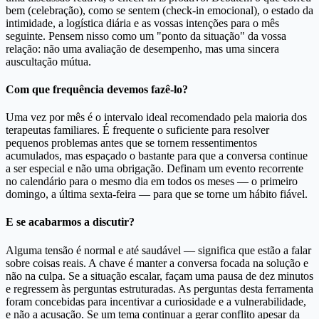
bem (celebração), como se sentem (check-in emocional), o estado da
intimidade, a logística diária e as vossas intenções para o mês
seguinte. Pensem nisso como um "ponto da situação" da vossa
relação: não uma avaliação de desempenho, mas uma sincera
auscultação mútua.
Com que frequência devemos fazê-lo?
Uma vez por mês é o intervalo ideal recomendado pela maioria dos
terapeutas familiares. É frequente o suficiente para resolver
pequenos problemas antes que se tornem ressentimentos
acumulados, mas espaçado o bastante para que a conversa continue
a ser especial e não uma obrigação. Definam um evento recorrente
no calendário para o mesmo dia em todos os meses — o primeiro
domingo, a última sexta-feira — para que se torne um hábito fiável.
E se acabarmos a discutir?
Alguma tensão é normal e até saudável — significa que estão a falar
sobre coisas reais. A chave é manter a conversa focada na solução e
não na culpa. Se a situação escalar, façam uma pausa de dez minutos
e regressem às perguntas estruturadas. As perguntas desta ferramenta
foram concebidas para incentivar a curiosidade e a vulnerabilidade,
e não a acusação. Se um tema continuar a gerar conflito apesar da