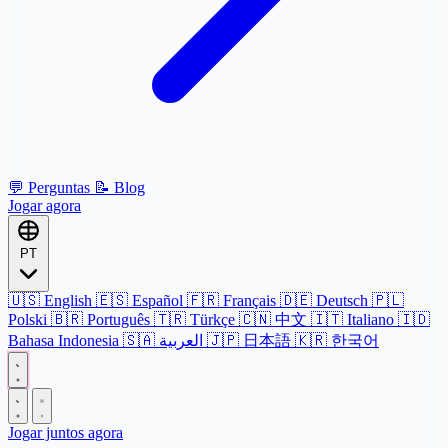
💬
Perguntas
📝
Blog
Jogar agora
PT
🇺🇸
English
🇪🇸
Español
🇫🇷
Français
🇩🇪
Deutsch
🇵🇱
Polski
🇧🇷
Português
🇹🇷
Türkçe
🇨🇳
中文
🇮🇹
Italiano
🇮🇩
Bahasa Indonesia
🇸🇦
العربية
🇯🇵
日本語
🇰🇷
한국어
Jogar juntos agora