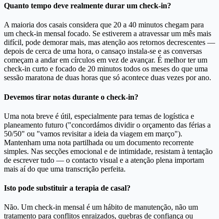
Quanto tempo deve realmente durar um check-in?
A maioria dos casais considera que 20 a 40 minutos chegam para
um check-in mensal focado. Se estiverem a atravessar um mês mais
difícil, pode demorar mais, mas atenção aos retornos decrescentes —
depois de cerca de uma hora, o cansaço instala-se e as conversas
começam a andar em círculos em vez de avançar. É melhor ter um
check-in curto e focado de 20 minutos todos os meses do que uma
sessão maratona de duas horas que só acontece duas vezes por ano.
Devemos tirar notas durante o check-in?
Uma nota breve é útil, especialmente para temas de logística e
planeamento futuro ("concordámos dividir o orçamento das férias a
50/50" ou "vamos revisitar a ideia da viagem em março").
Mantenham uma nota partilhada ou um documento recorrente
simples. Nas secções emocional e de intimidade, resistam à tentação
de escrever tudo — o contacto visual e a atenção plena importam
mais aí do que uma transcrição perfeita.
Isto pode substituir a terapia de casal?
Não. Um check-in mensal é um hábito de manutenção, não um
tratamento para conflitos enraizados, quebras de confiança ou