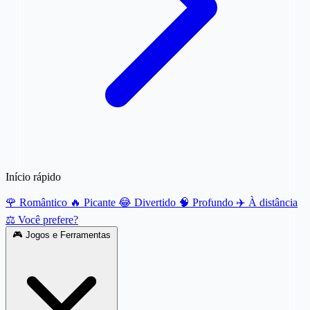
Início rápido
🌹 Romântico
🔥 Picante
😂 Divertido
🧠 Profundo
✈️ À distância
⚖️ Você prefere?
🎮
Jogos e Ferramentas