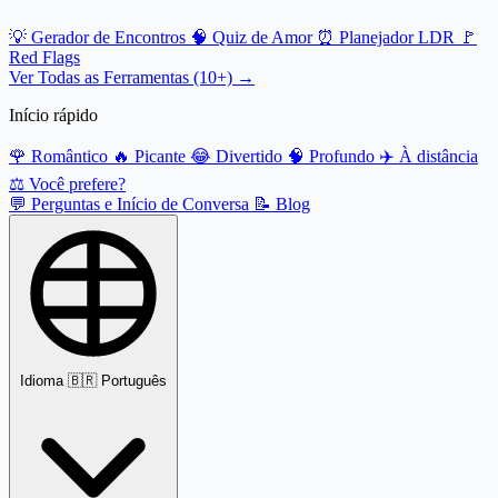
💡
Gerador de Encontros
🧠
Quiz de Amor
⏰
Planejador LDR
🚩
Red Flags
Ver Todas as Ferramentas (10+) →
Início rápido
🌹
Romântico
🔥
Picante
😂
Divertido
🧠
Profundo
✈️
À distância
⚖️
Você prefere?
💬
Perguntas e Início de Conversa
📝
Blog
Idioma
🇧🇷 Português