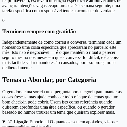
na primavera"), escrevam uma ação específica e atribuível antes de
avançar. Intenções vagas evaporam-se até à semana seguinte; uma
tarefa específica com responsável tende a acontecer de verdade.
6
Terminem sempre com gratidão
Independentemente de como correu a conversa, terminem cada um
nomeando uma coisa específica que apreciaram no parceiro este
mês. Isto não é negociável — é o que mantém o ritual a parecer
seguro mesmo nos meses em que a conversa foi difícil, e é a coisa
mais fácil de saltar quando estão cansados, por isso protejam-na
deliberadamente.
Temas a Abordar, por Categoria
O gerador acima sorteia uma pergunta por categoria para manter as
coisas frescas, mas ajuda conhecer todo o leque de temas que um
bom check-in pode cobrir. Usem isto como referência quando
quiserem aprofundar uma área específica, ou quando o gerador
baseado no humor trouxer um tema que queiram explorar mais.
💛
Ligação Emocional
O quanto se sentem apoiados, vistos e
compreendidos no dia a dia.