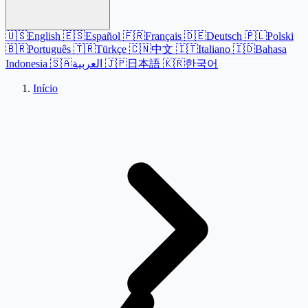
🇺🇸
English
🇪🇸
Español
🇫🇷
Français
🇩🇪
Deutsch
🇵🇱
Polski
🇧🇷
Português
🇹🇷
Türkçe
🇨🇳
中文
🇮🇹
Italiano
🇮🇩
Bahasa
Indonesia
🇸🇦
العربية
🇯🇵
日本語
🇰🇷
한국어
Início