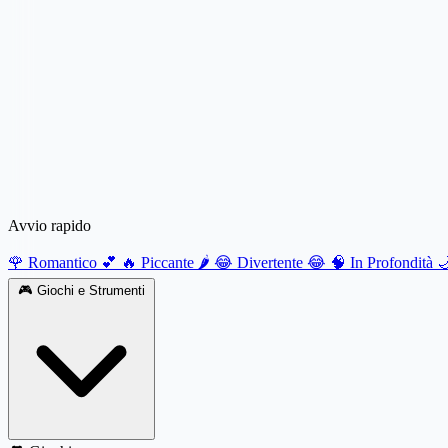
Avvio rapido
🌹 Romantico 💕
🔥 Piccante 🌶️
😂 Divertente 😂
🧠 In Profondità 
🎮
Giochi e Strumenti