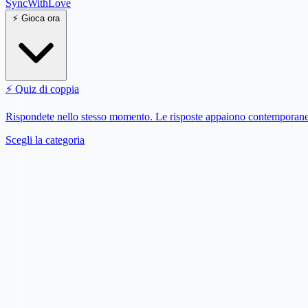
SyncWith
Love
⚡
Gioca ora
⚡
Quiz di coppia
Rispondete nello stesso momento. Le risposte appaiono contemporane
Scegli la categoria