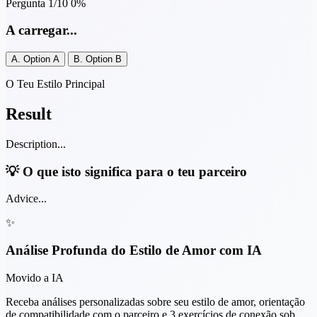
Pergunta
1
/10
0%
A carregar...
A.
Option A
B.
Option B
O Teu Estilo Principal
Result
Description...
💡 O que isto significa para o teu parceiro
Advice...
✨
Análise Profunda do Estilo de Amor com IA
Movido a IA
Receba análises personalizadas sobre seu estilo de amor, orientação
de compatibilidade com o parceiro e 3 exercícios de conexão sob