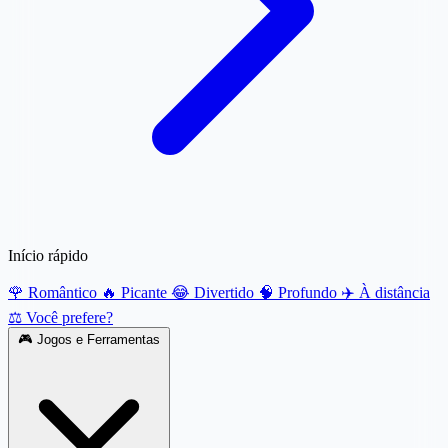
Início rápido
🌹 Romântico
🔥 Picante
😂 Divertido
🧠 Profundo
✈️ À distância
⚖️ Você prefere?
🎮
Jogos e Ferramentas