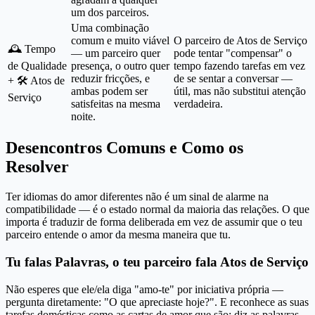
um dos parceiros.
Uma combinação
comum e muito viável
O parceiro de Atos de Serviço
🕰️ Tempo
— um parceiro quer
pode tentar "compensar" o
de Qualidade
presença, o outro quer
tempo fazendo tarefas em vez
reduzir fricções, e
de se sentar a conversar —
+ 🛠️ Atos de
ambas podem ser
útil, mas não substitui atenção
Serviço
satisfeitas na mesma
verdadeira.
noite.
Desencontros Comuns e Como os
Resolver
Ter idiomas do amor diferentes não é um sinal de alarme na
compatibilidade — é o estado normal da maioria das relações. O que
importa é traduzir de forma deliberada em vez de assumir que o teu
parceiro entende o amor da mesma maneira que tu.
Tu falas Palavras, o teu parceiro fala Atos de Serviço
Não esperes que ele/ela diga "amo-te" por iniciativa própria —
pergunta diretamente: "O que apreciaste hoje?". E reconhece as suas
tarefas domésticas como as cartas de amor que são; diz as palavras