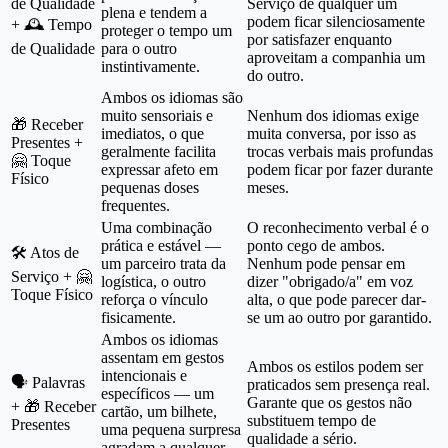
de Qualidade
Serviço de qualquer um
plena e tendem a
podem ficar silenciosamente
+ 🕰️ Tempo
proteger o tempo um
por satisfazer enquanto
de Qualidade
para o outro
aproveitam a companhia um
instintivamente.
do outro.
Ambos os idiomas são
muito sensoriais e
Nenhum dos idiomas exige
🎁 Receber
imediatos, o que
muita conversa, por isso as
Presentes +
geralmente facilita
trocas verbais mais profundas
🤗 Toque
expressar afeto em
podem ficar por fazer durante
Físico
pequenas doses
meses.
frequentes.
Uma combinação
O reconhecimento verbal é o
prática e estável —
ponto cego de ambos.
🛠️ Atos de
um parceiro trata da
Nenhum pode pensar em
Serviço + 🤗
logística, o outro
dizer "obrigado/a" em voz
Toque Físico
reforça o vínculo
alta, o que pode parecer dar-
fisicamente.
se um ao outro por garantido.
Ambos os idiomas
assentam em gestos
Ambos os estilos podem ser
intencionais e
🗣️ Palavras
praticados sem presença real.
específicos — um
Garante que os gestos não
+ 🎁 Receber
cartão, um bilhete,
substituem tempo de
Presentes
uma pequena surpresa
qualidade a sério.
agradam a qualquer