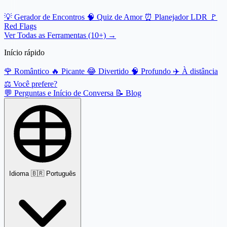
💡
Gerador de Encontros
🧠
Quiz de Amor
⏰
Planejador LDR
🚩
Red Flags
Ver Todas as Ferramentas (10+) →
Início rápido
🌹
Romântico
🔥
Picante
😂
Divertido
🧠
Profundo
✈️
À distância
⚖️
Você prefere?
💬
Perguntas e Início de Conversa
📝
Blog
Idioma
🇧🇷 Português